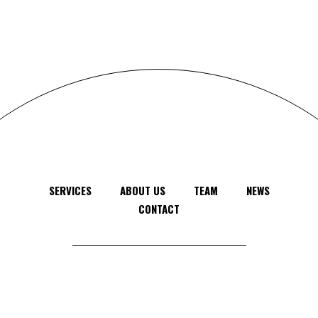
SERVICES
ABOUT US
TEAM
NEWS
CONTACT
feel free to
contact us
anytime, anywhere
© 2024
SUMO SEO
, All Rights Reserved