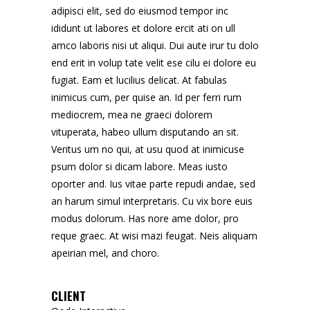
adipisci elit, sed do eiusmod tempor inc
ididunt ut labores et dolore ercit ati on ull
amco laboris nisi ut aliqui. Dui aute irur tu dolo
end erit in volup tate velit ese cilu ei dolore eu
fugiat. Eam et lucilius delicat. At fabulas
inimicus cum, per quise an. Id per ferri rum
mediocrem, mea ne graeci dolorem
vituperata, habeo ullum disputando an sit.
Veritus um no qui, at usu quod at inimicuse
psum dolor si dicam labore. Meas iusto
oporter and. Ius vitae parte repudi andae, sed
an harum simul interpretaris. Cu vix bore euis
modus dolorum. Has nore ame dolor, pro
reque graec. At wisi mazi feugat. Neis aliquam
apeirian mel, and choro.
CLIENT